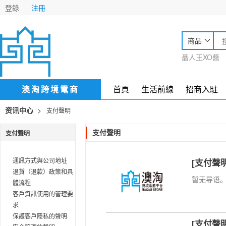
登錄
注冊
商品
聶人王XO醬
澳淘跨境電商
首頁
生活前線
招商入駐
>
资讯中心
支付聲明
支付聲明
支付聲明
通訊方式與公司地址
[支付聲
退貨（退款）政策和具
暂无导语
體流程
客戶資訊使用的管理要
求
保護客戶隱私的聲明
[支付聲