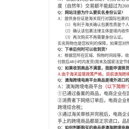
度（自然年）交易额不能超过为260
Q：网站注册为什么要实名身份认证?
A
：提供身份证是海关现行对国际包裹的
（
1
）有利于海关确认包裹性质是个
（
2
）确认该包裹法律主体是境内收
（
3
）再次购买不再需要身份认证。
实名购物也是您权利的保障，如果您对
Q：下单后何时可以收到货?
A
：根据您所在区域、购物时间段等，收
付款后
小时内发货
周末及国家法定节
48
(
Q：如果收到商品不满意，我能申请换
A:
由于海关监管政策严格，目前澳淘跨
Q：澳淘跨境电商平台商品是境外进口
A：澳淘跨境电商平台
（以下简称“
①已通过备案的商品，电商企业在
②消费者下网络订单后，电商企业
跨境综合税；
③通过海关审核并完税后，电商企
手上的跨境商品都是正宗进口，品
Q：如何判断购买的商品是澳淘跨境电