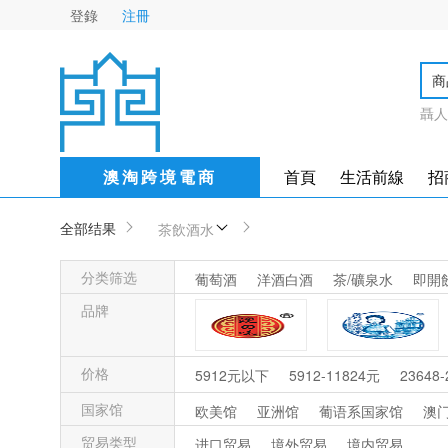
登錄
注冊
商
聶人
澳淘跨境電商
首頁
生活前線
招
全部结果
茶飲酒水
分类筛选
葡萄酒
洋酒白酒
茶/礦泉水
即開
品牌
澳之味
澳門花酒
价格
5912元以下
5912-11824元
23648
国家馆
欧美馆
亚洲馆
葡语系国家馆
澳
Dom Duarte
NINFA
贸易类型
进口贸易
境外贸易
境内贸易