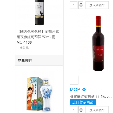
加入购物车
【國內包郵包稅】葡萄牙嘉
薩夜狼紅葡萄酒750ml/瓶
MOP 138
三業貿易
销量排行
MOP 88
哥露華紅葡萄酒 11.5% vol. 
进口贸易商品
加入购物车