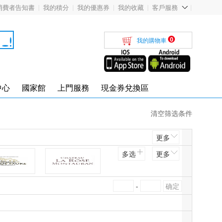
消費者告知書
我的積分
我的優惠券
我的收藏
客戶服務
0
我的購物車
中心
國家館
上門服務
現金券兌換區
清空筛选条件
更多
多选
更多
Château Pey de Faure
Château La Rose Montauran
-
GIUSTI WINE 朱斯蒂
LISBON TEA CO.