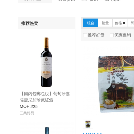
梨山冠軍有機茶
禮采 LI CHA
Limontejo
ekithi
推荐热卖
综合
销量
价格
推荐好货
优惠促销
圖內文Thunevin
LISBON TEA
【國內包郵包稅】葡萄牙嘉
薩唐尼加珍藏紅酒
MOP 225
三業貿易