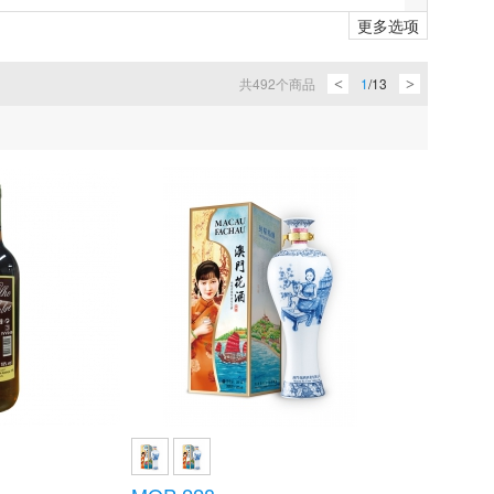
DOURO'S FLAVOURS
REAL GIN
更多选项
IEVOLE
布魯父子莊園 Plou & Fils
共
492
个商品
1
/
13
<
>