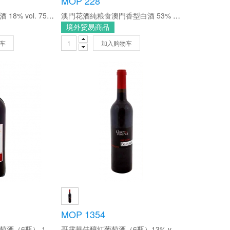
MOP 228
葡萄牙白兔王精品甜酒 18% vol. 750ml
澳門花酒純粮食澳門香型白酒 53% vol 500ml
境外贸易商品
车
加入购物车
MOP 1354
哥露華巴加梅洛紅葡萄酒（6瓶） 13% alc./vol 750ml/瓶
哥露華佳釀紅葡萄酒（6瓶）13% vol. 750ml/瓶