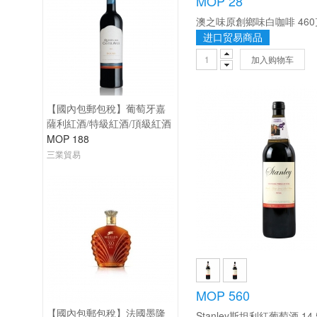
MOP 28
澳之味原創鄉味白咖啡 460
进口贸易商品
加入购物车
【國內包郵包稅】葡萄牙嘉
薩利紅酒/特級紅酒/頂級紅酒
MOP 188
三業貿易
MOP 560
【國內包郵包稅】法國墨隆