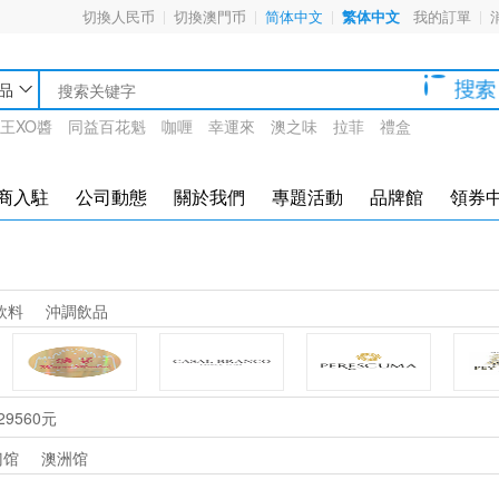
切換人民币
切換澳門币
简体中文
繁体中文
我的訂單
品
王XO醬
同益百花魁
咖喱
幸運來
澳之味
拉菲
禮盒
商入駐
公司動態
關於我們
專題活動
品牌館
領券
飲料
沖調飲品
澳茅
CASAL BRANCO
PERESCUMA
-29560元
门馆
澳洲馆
Hennessy 軒尼詩
JOHNNIE WALKER 尊尼獲加
Esporão 鴻運