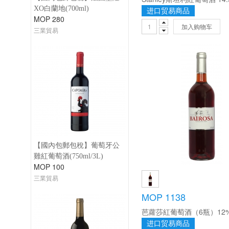
XO白蘭地(700ml)
进口贸易商品
MOP 280
加入购物车
三業貿易
【國內包郵包稅】葡萄牙公
雞紅葡萄酒(750ml/3L)
MOP 100
三業貿易
MOP 1138
进口贸易商品