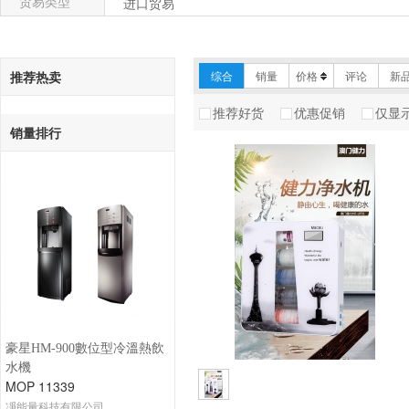
贸易类型
进口贸易
推荐热卖
综合
销量
价格
评论
新
推荐好货
优惠促销
仅显
销量排行
豪星HM-900數位型冷溫熱飲
水機
MOP 11339
凈能量科技有限公司