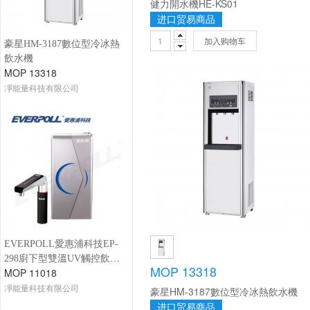
健力開水機HE-KS01
进口贸易商品
加入购物车
豪星HM-3187數位型冷冰熱
飲水機
MOP 13318
凈能量科技有限公司
EVERPOLL愛惠浦科技EP-
298廚下型雙溫UV觸控飲水
MOP 13318
MOP 11018
機
凈能量科技有限公司
豪星HM-3187數位型冷冰熱飲水機
进口贸易商品