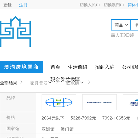
登錄
注冊
切換人民币
切換澳門币
简体
商品
聶人王XO醬
澳淘跨境電商
首頁
生活前線
招商入駐
公司動
現金券兌換區
全部结果
家具電器
飲水機
品牌
健力
EVERPOLL爱惠浦科技
价格
2664元以下
5328-7992元
7992-10656元
国家馆
亚洲馆
澳门馆