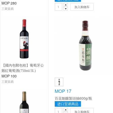
MOP 280
加入购物车
三業貿易
【國內包郵包稅】葡萄牙公
雞紅葡萄酒(750ml/3L)
MOP 100
三業貿易
MOP 17
百花魁釀製頭抽600g/瓶
进口贸易商品
加入购物车