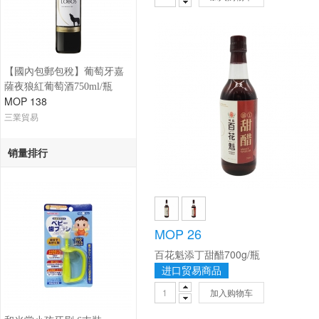
【國內包郵包稅】葡萄牙嘉
薩夜狼紅葡萄酒750ml/瓶
MOP 138
三業貿易
销量排行
MOP 26
百花魁添丁甜醋700g/瓶
进口贸易商品
加入购物车