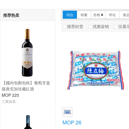
推荐热卖
综合
销量
价格
评论
新
推荐好货
优惠促销
仅显
【國內包郵包稅】葡萄牙嘉
薩唐尼加珍藏紅酒
MOP 225
三業貿易
MOP 26