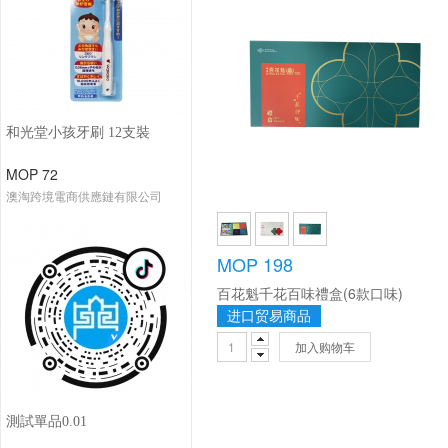
和光堂小孩牙刷 12支裝
MOP 72
澳淘跨境電商供應鏈有限公司
MOP 198
百花魁千花百味禮盒(6款口味)
进口贸易商品
加入购物车
測試單品0.01