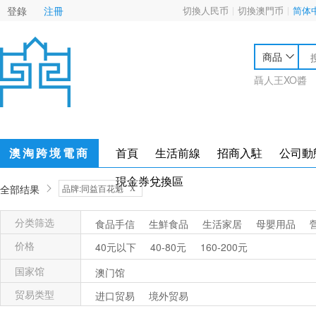
登錄
注冊
切換人民币
切換澳門币
简体
商品
聶人王XO醬
澳淘跨境電商
首頁
生活前線
招商入駐
公司動
現金券兌換區
x
全部结果
品牌:同益百花魁
分类筛选
食品手信
生鮮食品
生活家居
母嬰用品
价格
40元以下
40-80元
160-200元
国家馆
澳门馆
贸易类型
进口贸易
境外贸易