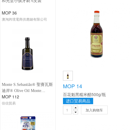
和光堂小孩牙刷 6支裝
MOP 36
澳淘跨境電商供應鏈有限公司
MOP 14
Monte S.Sebastião® 聖賽瓦斯
迪岸® Olive Oil Monte
百花魁黑糯米醋500g/瓶
MOP 112
São.Sebastião Gourmet-0.1
进口贸易商品
佳信貿易
acidez橄欖油
加入购物车