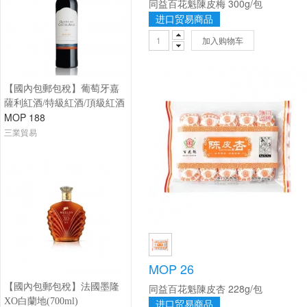
同益百花魁陳皮梅 300g/包
进口贸易商品
加入购物车
【國內包郵包稅】葡萄牙嘉
薩利紅酒/特級紅酒/頂級紅酒
MOP 188
三業貿易
MOP 26
【國內包郵包稅】法國墨隆
同益百花魁陳皮杏 228g/包
XO白蘭地(700ml)
进口贸易商品