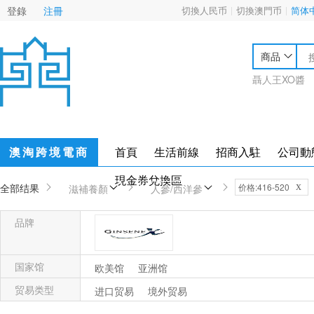
登錄
注冊
切換人民币
切換澳門币
简体
商品
聶人王XO醬
澳淘跨境電商
首頁
生活前線
招商入駐
公司動
現金券兌換區
x
全部结果
价格:416-520
滋補養顏
人參/西洋參
品牌
Ginsenex
国家馆
欧美馆
亚洲馆
贸易类型
进口贸易
境外贸易