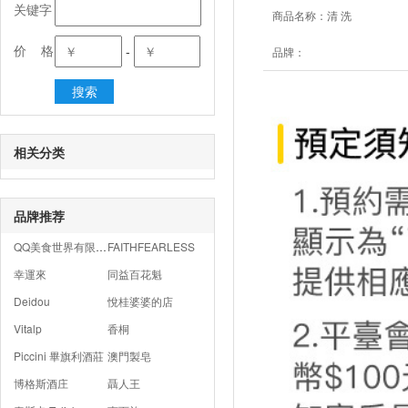
关键字
商品名称：
清 洗
价 格
-
品牌：
相关分类
品牌推荐
QQ美食世界有限公司
FAITHFEARLESS
幸運來
同益百花魁
Deidou
悅桂婆婆的店
Vitalp
香桐
Piccini 畢旗利酒莊
澳門製皂
博格斯酒庄
聶人王