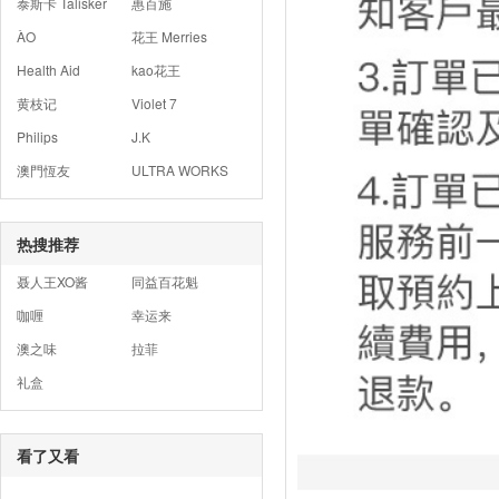
泰斯卡 Talisker
惠百施
ÀO
花王 Merries
Health Aid
kao花王
黄枝记
Violet 7
Philips
J.K
澳門恆友
ULTRA WORKS
热搜推荐
聂人王XO酱
同益百花魁
咖喱
幸运来
澳之味
拉菲
礼盒
看了又看