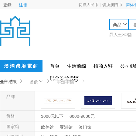
登錄
注冊
切換人民币
切換澳門币
简体
商品
聶人王XO醬
澳淘跨境電商
首頁
生活前線
招商入駐
公司動
現金券兌換區
全部结果
首飾
手鏈手鐲
品牌
hylé design Macau原質東隅
Acici
Di
价格
3000元以下
6000-9000元
国家馆
欧美馆
亚洲馆
澳门馆