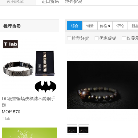
贸易类型
进口贸易
境外贸易
推荐热卖
综合
销量
价格
评论
新
推荐好货
优惠促销
仅显
DC漫畫蝙蝠俠標誌不銹鋼手
鏈
MOP 570
T lab